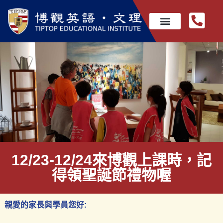
12/23-12/24來博觀上課時，記
得領聖誕節禮物喔
親愛的家長與學員您好: